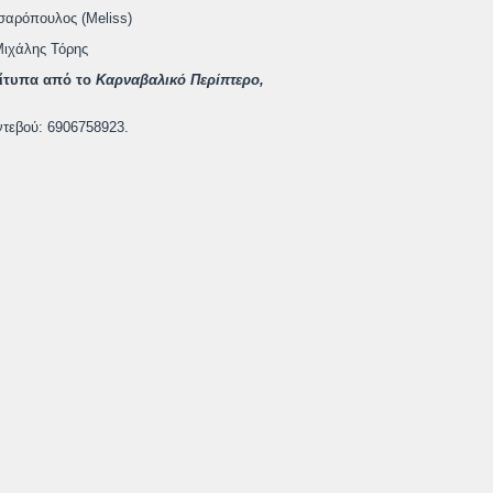
σαρόπουλος (Meliss)
Μιχάλης Τόρης
τίτυπα από το
Καρναβαλικό Περίπτερο,
ντεβού: 6906758923.