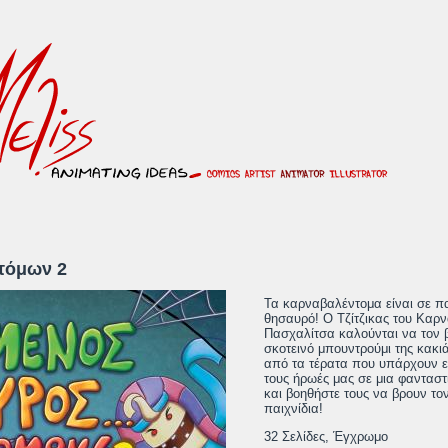
τόμων 2
Τα καρναβαλέντομα είναι σε πα
θησαυρό! Ο Τζίτζικας του Καρ
Πασχαλίτσα καλούνται να τον β
σκοτεινό μπουντρούμι της κακ
από τα τέρατα που υπάρχουν ε
τους ήρωές μας σε μια φανταστ
και βοηθήστε τους να βρουν τ
παιχνίδια!
32 Σελίδες, Έγχρωμο