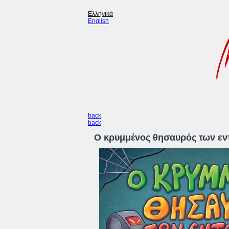
Ελληνικά
English
back
back
Ο κρυμμένος θησαυρός των εν